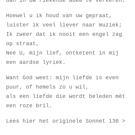
dan in uw riekende adem te verkeren.
Hoewel u ik houd van uw gepraat,
luister ik veel liever naar muziek;
Ik zweer dat ik nooit een engel zag
op straat,
Nee U, mijn lief, ontketent in mij
een aardse lyriek.
Want God weet: mijn liefde is even
puur, of hemels zo u wil,
als een liefde die wordt beleden mèt
een roze bril.
L
e
e
s
h
i
e
r
het originele Sonnet 130 >