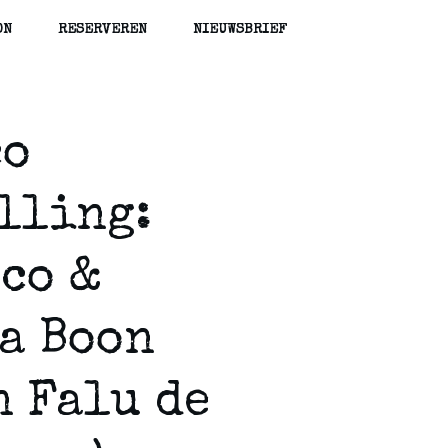
ON
RESERVEREN
NIEUWSBRIEF
co
lling:
co &
a Boon
n Falu de