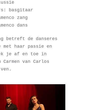
cussie
rs: basgitaar
amenco zang
amenco dans
ng betreft de danseres
e met haar passie en
ek je af en toe in
m Carmen van Carlos
jven.