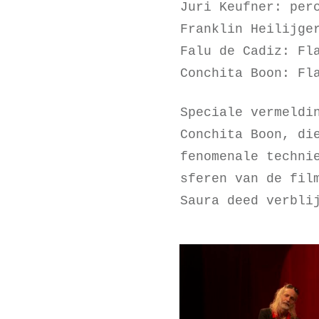
Juri Keufner: per
Franklin Heilijge
Falu de Cadiz: Fl
Conchita Boon: Fl
Speciale vermeldi
Conchita Boon, di
fenomenale techni
sferen van de fil
Saura deed verbli