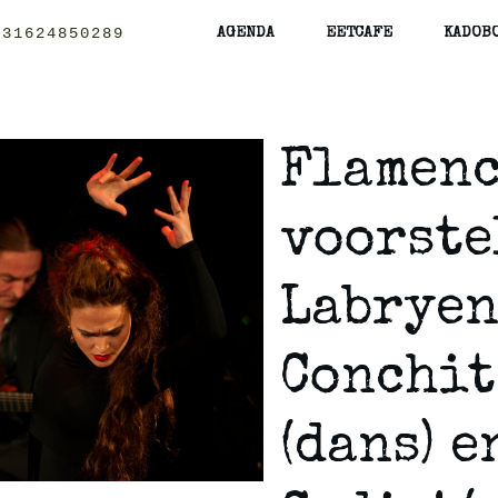
+31624850289
AGENDA
EETCAFE
KADOB
Flamen
voorste
Labryen
Conchit
(dans) e