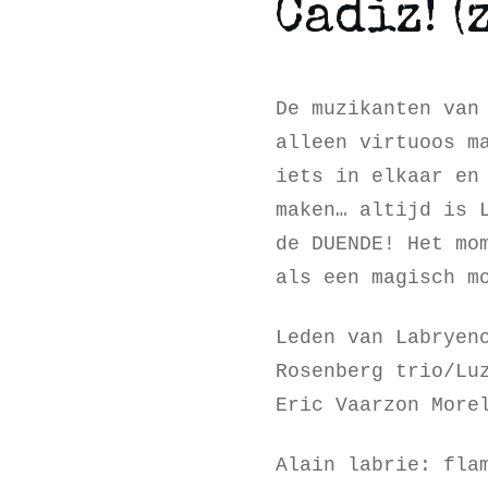
Cadiz! (
De muzikanten van
alleen virtuoos m
iets in elkaar en
maken… altijd is 
de DUENDE! Het mo
als een magisch m
Leden van Labryen
Rosenberg trio/Lu
Eric Vaarzon More
Alain labrie: fla