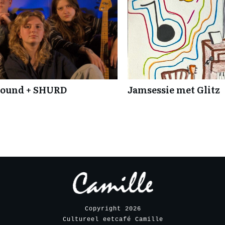
 Sound + SHURD
Jamsessie met Glitz
Copyright
2026
Cultureel eetcafé Camille