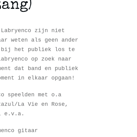
zang)
 Labryenco zijn niet
aar weten als geen ander
 bij het publiek los te
Labryenco op zoek naar
ment dat band en publiek
oment in elkaar opgaan!
co speelden met o.a
zazul/La Vie en Rose,
l e.v.a.
menco gitaar