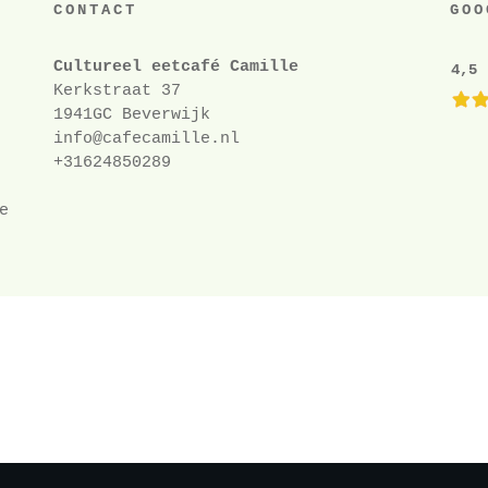
CONTACT
GOO
Cultureel eetcafé Camille
4,5 
Kerkstraat 37
1941GC Beverwijk
info@cafecamille.nl
+31
624850289
e