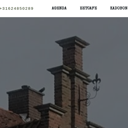
+31624850289
AGENDA
EETCAFE
KADOBON