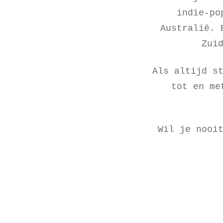
indie-p
Australië. 
Zui
Als altijd s
tot en me
Wil je nooi