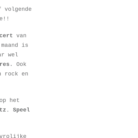
f volgende
oe!!
cert
van
 maand is
ar wel
res
. Ook
n rock en
op het
itz.
Speel
vrolijke