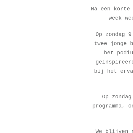
Na een korte
week we
Op zondag 9
twee jonge 
het podi
geïnspireer
bij het erv
Op zondag
programma, o
We blijven 