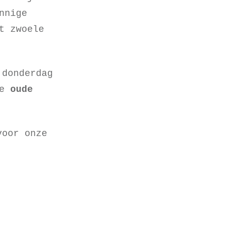
nnige
t zwoele
.
 donderdag
de
oude
voor onze