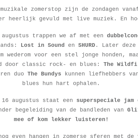
 muzikale zomerstop zijn de zondagen vana
er heerlijk gevuld met live muziek. En h
 augustus trappen we af met een
dubbelcon
bands:
Lost in Sound
en
SHURD
. Later deze
um wederom voor een stel jonge honden, ma
d door classic rock- en blues:
The
Wildfi
aren duo
The Bundys
kunnen liefhebbers va
blues hun hart ophalen.
 16 augustus staat een
superspeciale
jam
nder begeleiding van de bandleden van
Gl
mee of kom lekker luisteren!
nog even hangen in zomerse sferen met de 